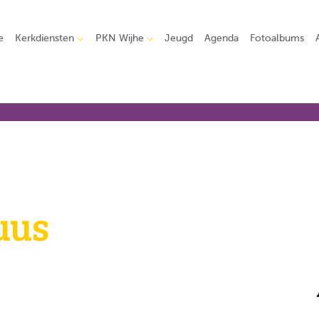
e
Kerkdiensten
PKN Wijhe
Jeugd
Agenda
Fotoalbums
uus