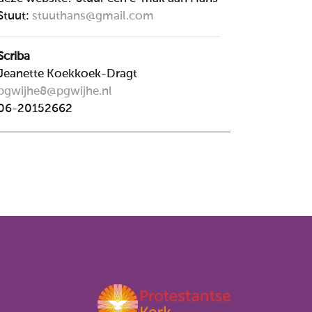
Stuut:
stuuthans@gmail.com
Scriba
Jeanette Koekkoek-Dragt
pgwijhe8@pgwijhe.nl
06-20152662