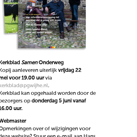
Kerkblad
Samen
Onderweg
Kopij aanleveren uiterlijk
vrijdag 22
mei voor 19.00 uur
via
kerkblad@pgwijhe.nl
.
Kerkblad kan opgehaald worden door de
bezorgers op
donderdag 5 juni
vanaf
16.00 uur.
Webmaster
Opmerkingen over of wijzigingen voor
deze website? Stuur een e-mail aan Hans