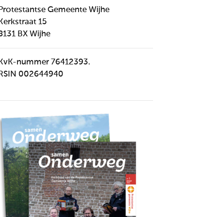
Protestantse Gemeente Wijhe
Kerkstraat 15
8131 BX Wijhe
KvK-nummer 76412393.
RSIN 002644940