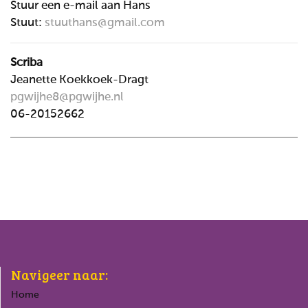
Stuur een e-mail aan Hans
Stuut:
stuuthans@gmail.com
Scriba
Jeanette Koekkoek-Dragt
pgwijhe8@pgwijhe.nl
06-20152662
Navigeer naar:
Home